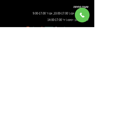
שעות פתיחה
לקהל עסקי: יום ג׳ 10:00-17:00, יום ד׳ 9:00-17:00
לקהל הרחב: ימים ג׳-ד׳ 14:00-17:00
השאירו פרטים ונחזור אליכם!
קראתי ואני מאשר/ת את 
מדיניות הפרטיות
.
שליחה