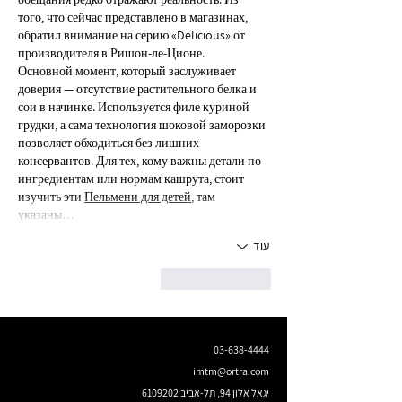
того, что сейчас представлено в магазинах, 
обратил внимание на серию «Delicious» от 
производителя в Ришон-ле-Ционе.
Основной момент, который заслуживает 
доверия — отсутствие растительного белка и 
сои в начинке. Используется филе куриной 
грудки, а сама технология шоковой заморозки 
позволяет обходиться без лишних 
консервантов. Для тех, кому важны детали по 
ингредиентам или нормам кашрута, стоит 
изучить эти 
Пельмени для детей
, там 
указаны…
עוד
לייק
להשיב
03-638-4444
imtm@ortra.com
יגאל אלון 94, תל-אביב
6109202