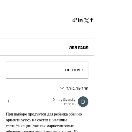
תגובה אחת
כתיבת תגובה...
החדשות ביותר
Dmitry Siversky
05 במרץ
При выборе продуктов для ребенка обычно 
ориентируюсь на состав и наличие 
сертификации, так как маркетинговые 
обещания редко отражают реальность. Из 