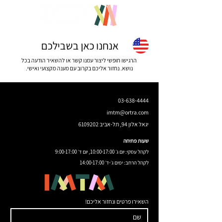
אנחנו כאן בשבילכם
הרגישו חופשי ליצור עמנו קשר או להשאיר הודעה בכל
נושא. נחזור אליכם בקרוב עם מענה מקצועי ואישי.
03-638-4444
imtm@ortra.com
יגאל אלון 94, תל-אביב
6109202
שעות פתיחה
לקהל עסקי: יום ג׳ 10:00-17:00, יום ד׳ 9:00-17:00
לקהל הרחב: ימים ג׳-ד׳ 14:00-17:00
השאירו פרטים ונחזור אליכם!